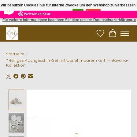
×
5
Reviews
Wir benutzen Cookies nur für interne Zwecke um den Webshop zu verbessern.
9,6
Ist das in Ordnung?
Ja
Nein
Für weitere Informationen beachten Sie bitte unsere Datenschutzerklärung. »
✓ Gratis verzending vanaf €200 | ✓ 14 dagen retourneren
Wunschzettel
Ihr Waren
Startseite
/
11-teiliges Kochgeschirr-Set mit abnehmbarem Griff – Bavaria-
Kollektion
Product image slideshow Items