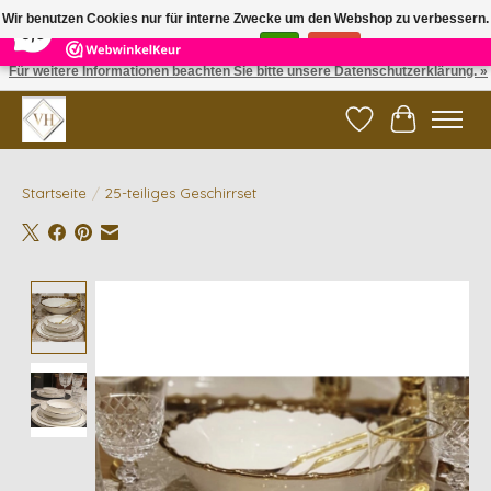
×
5
Reviews
Wir benutzen Cookies nur für interne Zwecke um den Webshop zu verbessern.
9,6
Ist das in Ordnung?
Ja
Nein
Für weitere Informationen beachten Sie bitte unsere Datenschutzerklärung. »
✓ Gratis verzending vanaf €200 | ✓ 14 dagen retourneren
Wunschzettel
Ihr Waren
Startseite
/
25-teiliges Geschirrset
Product image slideshow Items