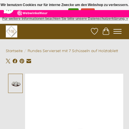
×
5
Reviews
Wir benutzen Cookies nur für interne Zwecke um den Webshop zu verbessern.
9,6
Ist das in Ordnung?
Ja
Nein
Für weitere Informationen beachten Sie bitte unsere Datenschutzerklärung. »
✓ Gratis verzending vanaf €200 | ✓ 14 dagen retourneren
Wunschzettel
Ihr Waren
Startseite
/
Rundes Servierset mit 7 Schüsseln auf Holztablett
Product image slideshow Items