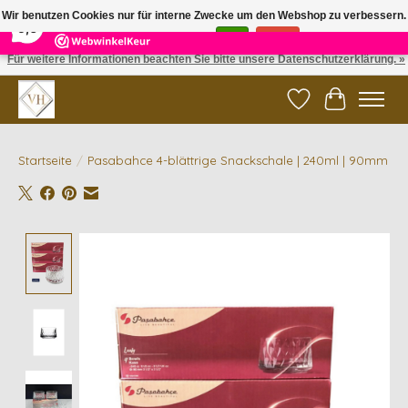
×
5
Reviews
Wir benutzen Cookies nur für interne Zwecke um den Webshop zu verbessern.
9,6
Ist das in Ordnung?
Ja
Nein
Für weitere Informationen beachten Sie bitte unsere Datenschutzerklärung. »
✓ Gratis verzending vanaf €200 | ✓ 14 dagen retourneren
Wunschzettel
Ihr Waren
Startseite
/
Pasabahce 4-blättrige Snackschale | 240ml | 90mm
Product image slideshow Items