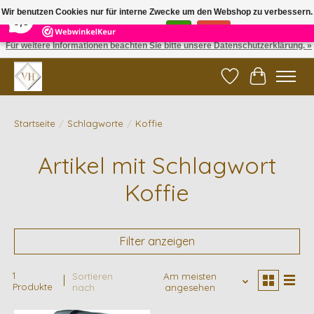
×
5
Reviews
Wir benutzen Cookies nur für interne Zwecke um den Webshop zu verbessern.
9,6
Ist das in Ordnung?
Ja
Nein
Für weitere Informationen beachten Sie bitte unsere Datenschutzerklärung. »
✓ Gratis verzending vanaf €200 | ✓ 14 dagen retourneren
Wunschzettel
Ihr Waren
Startseite
/
Schlagworte
/
Koffie
Artikel mit Schlagwort
Koffie
Filter anzeigen
1
Sortieren
Am meisten
Produkte
nach
angesehen