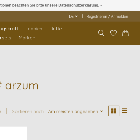
ationen beachten Sie bitte unsere Datenschutzerklärung. »
DE
Registrieren / Anmelden
ngskraft
Teppich
Düfte
rrsets
Marken
# arzum
e
Sortieren nach
Am meisten angesehen