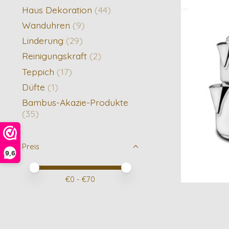
Haus Dekoration
(44)
Wanduhren
(9)
Linderung
(29)
Reinigungskraft
(2)
Teppich
(17)
Düfte
(1)
Bambus-Akazie-Produkte
(35)
Preis
9,6
Preis – Mindestwert
Price maximum value
€
0
- €
70