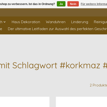
shop zu verbessern. Ist das in Ordnung?
Ja
Nein
Für weitere Inform
ch
Haus Dekoration
Wanduhren
Linderung
Reinigu
te
Der ultimative Leitfaden zur Auswahl des perfekten Geschi
l mit Schlagwort #korkmaz 
2 Produkt