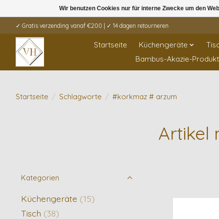
Wir benutzen Cookies nur für interne Zwecke um den Web
✓ Gratis verzending vanaf €200 | ✓ 14 dagen retourneren
Startseite
Küchengeräte
Tis
Bambus-Akazie-Produk
Startseite
/
Schlagworte
/
#korkmaz # arzum
Artike
Kategorien
Küchengeräte
(15)
Tisch
(38)