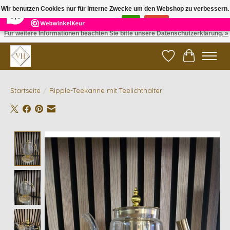
×
5
Reviews
Wir benutzen Cookies nur für interne Zwecke um den Webshop zu verbessern.
9,6
Ist das in Ordnung?
Ja
Nein
Für weitere Informationen beachten Sie bitte unsere Datenschutzerklärung. »
✓ Gratis verzending vanaf €200 | ✓ 14 dagen retourneren
Wunschzettel
Ihr Waren
Startseite
/
Ripple-Teekanne mit Teelichthalter
Product image slideshow Items