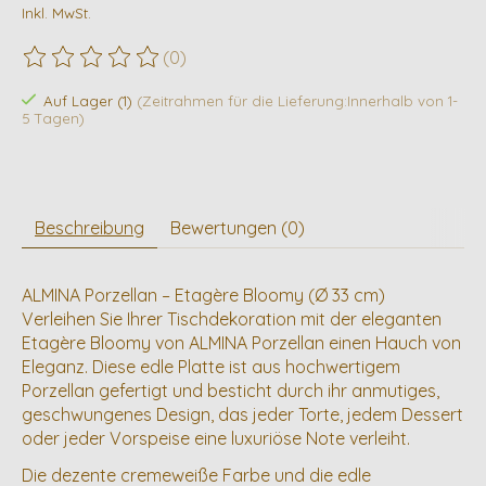
Inkl. MwSt.
(0)
Die Bewertung dieses Produkts ist
0
von 5
Auf Lager (1)
(Zeitrahmen für die Lieferung:Innerhalb von 1-
5 Tagen)
Beschreibung
Bewertungen (0)
ALMINA Porzellan – Etagère Bloomy (Ø 33 cm)
Verleihen Sie Ihrer Tischdekoration mit der eleganten
Etagère Bloomy von ALMINA Porzellan einen Hauch von
Eleganz. Diese edle Platte ist aus hochwertigem
Porzellan gefertigt und besticht durch ihr anmutiges,
geschwungenes Design, das jeder Torte, jedem Dessert
oder jeder Vorspeise eine luxuriöse Note verleiht.
Die dezente cremeweiße Farbe und die edle