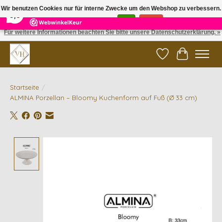
×
5
Reviews
Wir benutzen Cookies nur für interne Zwecke um den Webshop zu verbessern.
9,6
Ist das in Ordnung?
Ja
Nein
Für weitere Informationen beachten Sie bitte unsere Datenschutzerklärung. »
✓ Gratis verzending vanaf €200 | ✓ 14 dagen retourneren
Wunschzettel
Ihr Waren
Startseite
/
ALMINA Porzellan – Bloomy Kuchenform auf Fuß (Ø 33 cm)
Product image slideshow Items