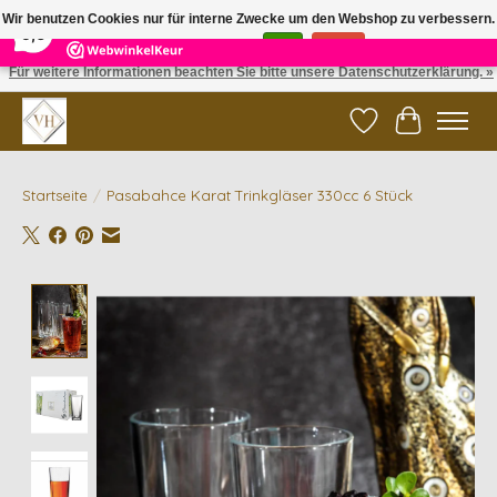
×
5
Reviews
Wir benutzen Cookies nur für interne Zwecke um den Webshop zu verbessern.
9,6
Ist das in Ordnung?
Ja
Nein
Für weitere Informationen beachten Sie bitte unsere Datenschutzerklärung. »
✓ Gratis verzending vanaf €200 | ✓ 14 dagen retourneren
Wunschzettel
Ihr Waren
Startseite
/
Pasabahce Karat Trinkgläser 330cc 6 Stück
Product image slideshow Items