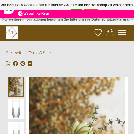
×
5
Reviews
Wir benutzen Cookies nur für interne Zwecke um den Webshop zu verbessern.
9,6
Ist das in Ordnung?
Ja
Nein
Für weitere Informationen beachten Sie bitte unsere Datenschutzerklärung. »
✓ Gratis verzending vanaf €200 | ✓ 14 dagen retourneren
Wunschzettel
Ihr Waren
Startseite
/
Trink Gläser
Product image slideshow Items