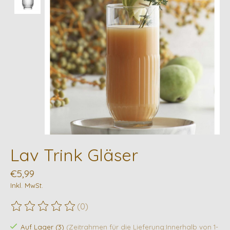
Lav Trink Gläser
€5,99
Inkl. MwSt.
(0)
Die Bewertung dieses Produkts ist
0
von 5
Auf Lager (3)
(Zeitrahmen für die Lieferung:Innerhalb von 1-