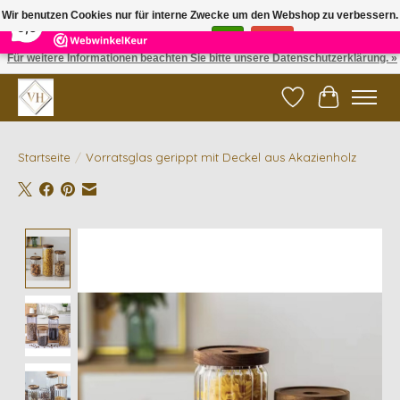
×
5
Reviews
Wir benutzen Cookies nur für interne Zwecke um den Webshop zu verbessern.
9,6
Ist das in Ordnung?
Ja
Nein
Für weitere Informationen beachten Sie bitte unsere Datenschutzerklärung. »
✓ Gratis verzending vanaf €200 | ✓ 14 dagen retourneren
Wunschzettel
Ihr Waren
Startseite
/
Vorratsglas gerippt mit Deckel aus Akazienholz
Product image slideshow Items