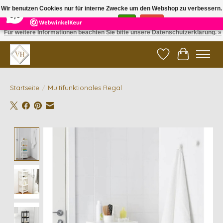
×
5
Reviews
Wir benutzen Cookies nur für interne Zwecke um den Webshop zu verbessern.
9,6
Ist das in Ordnung?
Ja
Nein
Für weitere Informationen beachten Sie bitte unsere Datenschutzerklärung. »
✓ Gratis verzending vanaf €200 | ✓ 14 dagen retourneren
Wunschzettel
Ihr Waren
Startseite
/
Multifunktionales Regal
Product image slideshow Items