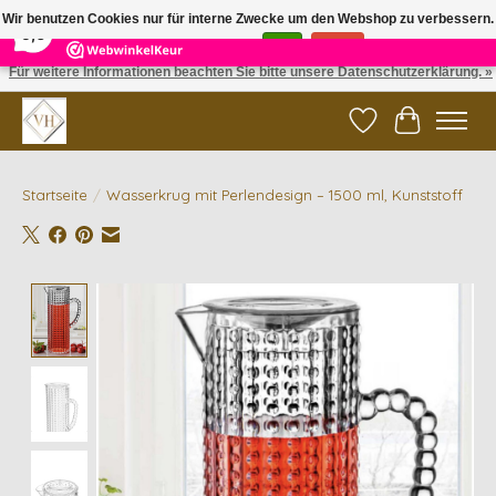
×
5
Reviews
Wir benutzen Cookies nur für interne Zwecke um den Webshop zu verbessern.
9,6
Ist das in Ordnung?
Ja
Nein
Für weitere Informationen beachten Sie bitte unsere Datenschutzerklärung. »
✓ Gratis verzending vanaf €200 | ✓ 14 dagen retourneren
Wunschzettel
Ihr Waren
Startseite
/
Wasserkrug mit Perlendesign – 1500 ml, Kunststoff
Product image slideshow Items