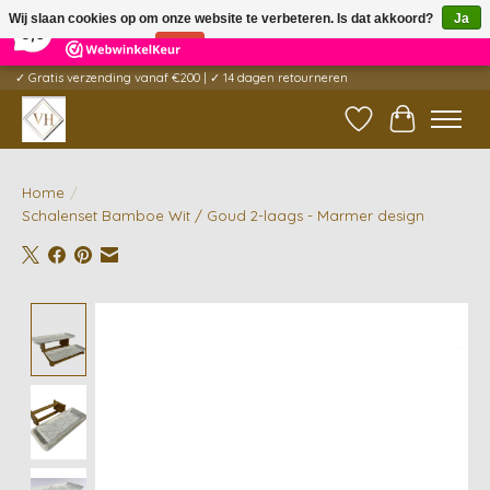
×
5
Reviews
Wij slaan cookies op om onze website te verbeteren. Is dat akkoord?
Ja
9,6
Nee
Meer over cookies »
✓ Gratis verzending vanaf €200 | ✓ 14 dagen retourneren
Verlanglijst
Winkelwag
Home
/
Schalenset Bamboe Wit / Goud 2-laags - Marmer design
Product image slideshow Items