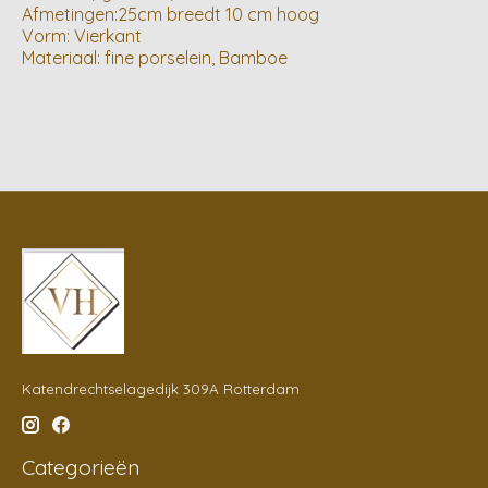
Afmetingen:25cm breedt 10 cm hoog
Vorm: Vierkant
Materiaal: fine porselein, Bamboe
Katendrechtselagedijk 309A Rotterdam
Categorieën