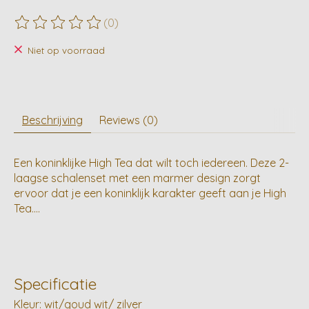
(0)
De beoordeling van dit product is
0
van de 5
Niet op voorraad
Beschrijving
Reviews (0)
Een koninklijke High Tea dat wilt toch iedereen. Deze 2-
laagse schalenset met een marmer design zorgt
ervoor dat je een koninklijk karakter geeft aan je High
Tea....
Specificatie
Kleur: wit/goud wit/ zilver