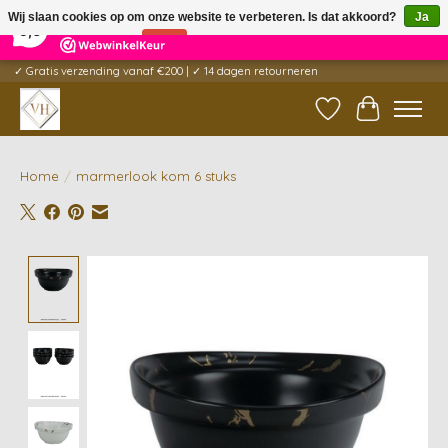
×
5
Reviews
Wij slaan cookies op om onze website te verbeteren. Is dat akkoord?
Ja
9,6
Nee
Meer over cookies »
✓ Gratis verzending vanaf €200 | ✓ 14 dagen retourneren
Verlanglijst
Winkelwag
Home
/
marmerlook kom 6 stuks
Product image slideshow Items