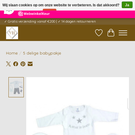
×
5
Reviews
Wij slaan cookies op om onze website te verbeteren. Is dat akkoord?
Ja
9,6
Nee
Meer over cookies »
✓ Gratis verzending vanaf €200 | ✓ 14 dagen retourneren
Verlanglijst
Winkelwag
Home
/
5 delige babypakje
Product image slideshow Items