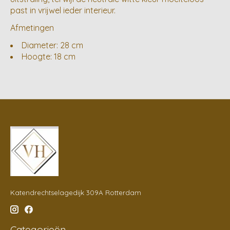
past in vrijwel ieder interieur.
Afmetingen
Diameter: 28 cm
Hoogte: 18 cm
Katendrechtselagedijk 309A Rotterdam
Categorieën