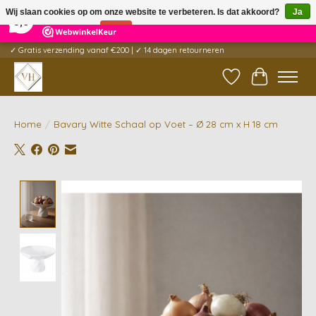
×
5
Reviews
Wij slaan cookies op om onze website te verbeteren. Is dat akkoord?
Ja
9,6
Nee
Meer over cookies »
✓ Gratis verzending vanaf €200 | ✓ 14 dagen retourneren
Verlanglijst
Winkelwag
Home
/
Bavary Witte Schaal op Voet – Ø 28 cm x H 18 cm
Product image slideshow Items