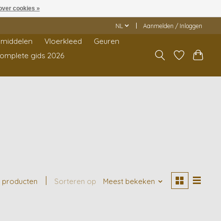
over cookies »
NL
Aanmelden / Inloggen
middelen
Vloerkleed
Geuren
Complete gids 2026
1 producten
Sorteren op
Meest bekeken