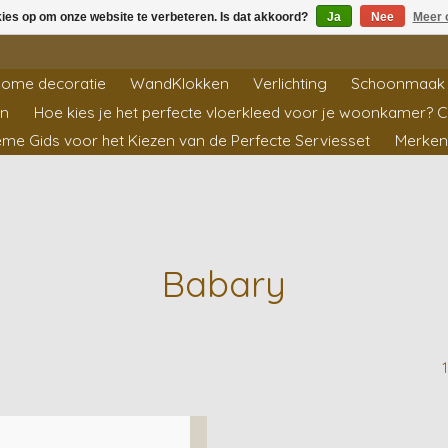
kies op om onze website te verbeteren. Is dat akkoord?
Ja
Nee
Meer 
ome decoratie
WandKlokken
Verlichting
Schoonmaak 
en
Hoe kies je het perfecte vloerkleed voor je woonkamer? 
ieme Gids voor het Kiezen van de Perfecte Serviesset
Merken
Babary