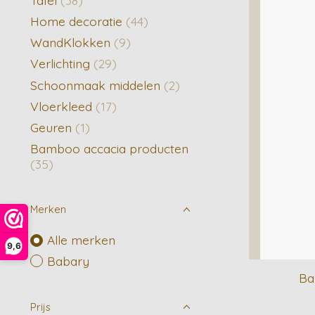
Home decoratie
(44)
WandKlokken
(9)
Verlichting
(29)
Schoonmaak middelen
(2)
Vloerkleed
(17)
Geuren
(1)
Bamboo accacia producten
(35)
Merken
Alle merken
9,6
Babary
Ba
Prijs