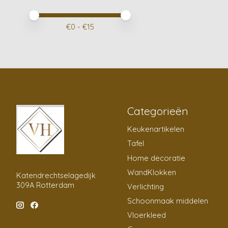
Minimale prijswaarde
Price maximum value
€
0
- €
15
Categorieën
Keukenartikelen
Tafel
Home decoratie
WandKlokken
Katendrechtselagedijk
309A Rotterdam
Verlichting
Schoonmaak middelen
Vloerkleed