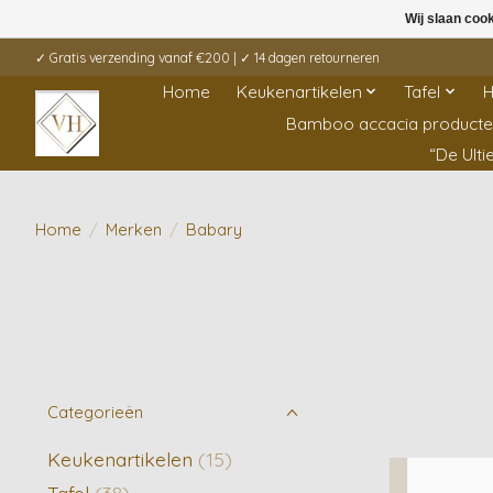
Wij slaan coo
✓ Gratis verzending vanaf €200 | ✓ 14 dagen retourneren
Home
Keukenartikelen
Tafel
H
Bamboo accacia product
“De Ult
Home
/
Merken
/
Babary
Categorieën
Keukenartikelen
(15)
Tafel
(38)