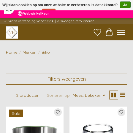
×
5
Reviews
Wij slaan cookies op om onze website te verbeteren. Is dat akkoord?
Ja
9,6
Nee
Meer over cookies »
✓ Gratis verzending vanaf €200 | ✓ 14 dagen retourneren
Verlanglijst
Winkelwag
Home
/
Merken
/
Biko
Filters weergeven
2 producten
Sorteren op
Meest bekeken
Sale