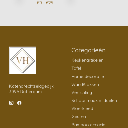
€
0
- €
25
Categorieën
Keukenartikelen
Tafel
Home decoratie
WandKlokken
Katendrechtselagedijk
309A Rotterdam
Verlichting
Schoonmaak middelen
Vloerkleed
Geuren
Bamboo accacia