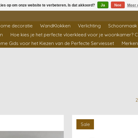
kies op om onze website te verbeteren. Is dat akkoord?
Ja
Nee
Meer 
ome decoratie
WandKlokken
Verlichting
Schoonmaak 
en
Hoe kies je het perfecte vloerkleed voor je woonkamer? 
ieme Gids voor het Kiezen van de Perfecte Serviesset
Merken
2
Sale