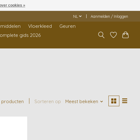
over cookies »
NL
Aanmelden / Inloggen
middelen
Vloerkleed
Geuren
Complete gids 2026
 producten
Sorteren op
Meest bekeken