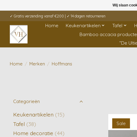
Wij slaan coo
✓ Gratis verzending vanaf €200 | ✓ 14 dagen retourneren
Home
Keukenartikelen
Tafel
H
Bamboo accacia product
“De Ult
Home
/
Merken
/
Hoffmans
Categorieën
Keukenartikelen
(15)
Tafel
(38)
Sale
Home decoratie
(44)