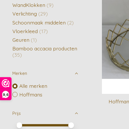
WandKlokken
(9)
Verlichting
(29)
Schoonmaak middelen
(2)
Vloerkleed
(17)
Geuren
(1)
Bamboo accacia producten
(35)
Merken
Alle merken
Hoffmans
9,6
Hoffmans
Prijs
Minimale prijswaarde
Price maximum value