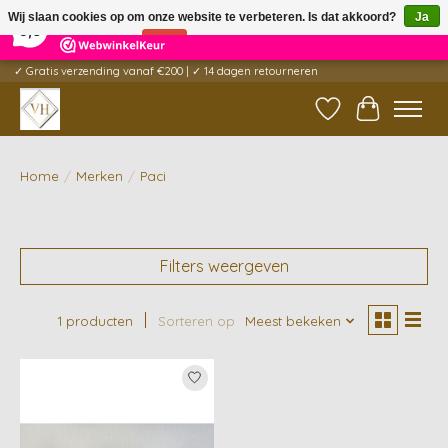
×
5
Reviews
Wij slaan cookies op om onze website te verbeteren. Is dat akkoord?
Ja
9,6
Nee
Meer over cookies »
✓ Gratis verzending vanaf €200 | ✓ 14 dagen retourneren
Verlanglijst
Winkelwag
Home
/
Merken
/
Paci
Filters weergeven
1 producten
Sorteren op
Meest bekeken