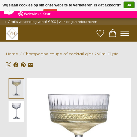
×
5
Reviews
Wij slaan cookies op om onze website te verbeteren. Is dat akkoord?
Ja
9,6
Nee
Meer over cookies »
✓ Gratis verzending vanaf €200 | ✓ 14 dagen retourneren
Verlanglijst
Winkelwag
Home
/
Champagne coupe of cocktail glas 260ml Elysia
Product image slideshow Items