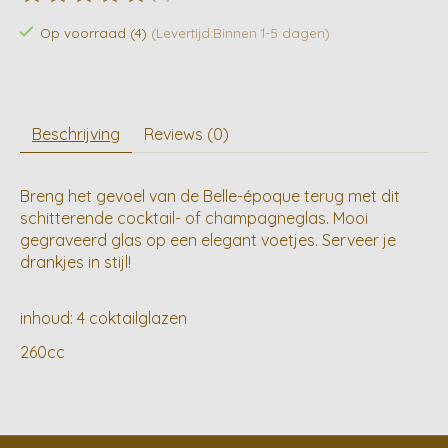
De beoordeling van dit product is
0
van de 5
Op voorraad (4)
(Levertijd:Binnen 1-5 dagen)
Beschrijving
Reviews (0)
Breng het gevoel van de Belle-époque terug met dit
schitterende cocktail- of champagneglas. Mooi
gegraveerd glas op een elegant voetjes. Serveer je
drankjes in stijl!
inhoud: 4 coktailglazen
260cc