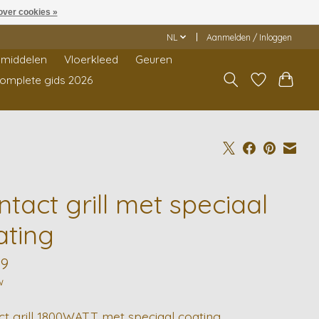
over cookies »
NL
Aanmelden / Inloggen
middelen
Vloerkleed
Geuren
Complete gids 2026
tact grill met speciaal
ating
99
w
ct grill 1800WATT met speciaal coating