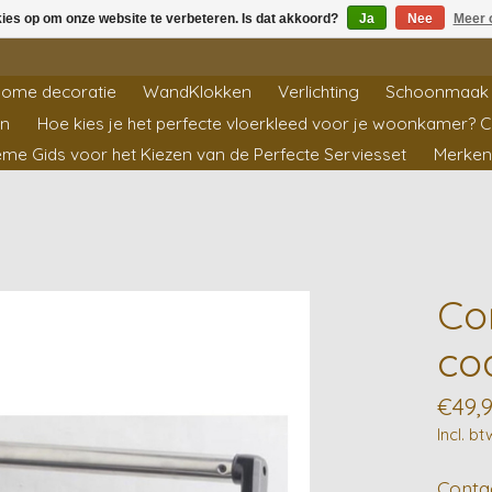
kies op om onze website te verbeteren. Is dat akkoord?
Ja
Nee
Meer 
ome decoratie
WandKlokken
Verlichting
Schoonmaak 
en
Hoe kies je het perfecte vloerkleed voor je woonkamer? 
ieme Gids voor het Kiezen van de Perfecte Serviesset
Merken
Con
co
€49,
Incl. bt
Conta