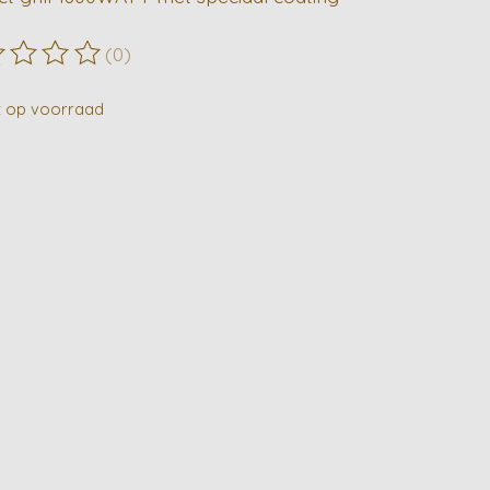
(0)
ordeling van dit product is
0
van de 5
t op voorraad