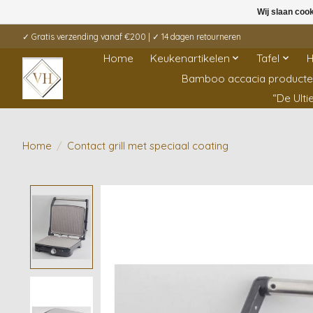
Wij slaan coo
✓ Gratis verzending vanaf €200 | ✓ 14 dagen retourneren
Home
Keukenartikelen
Tafel
H
Bamboo accacia product
“De Ult
Home
/
Contact grill met speciaal coating
Product image slideshow Items