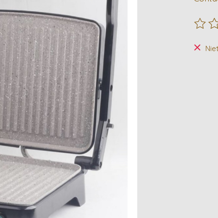
De beo
Nie