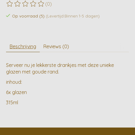
(0)
De beoordeling van dit product is
0
van de 5
Op voorraad (5)
(Levertijd:Binnen 1-5 dagen)
Beschrijving
Reviews (0)
Serveer nu je lekkerste drankjes met deze unieke
glazen met goude rand.
inhoud:
6x glazen
315ml