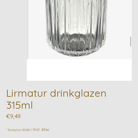
Lirmatur drinkglazen
315ml
€9,49
Incl. btw
* Stukprijs: €0,00 /