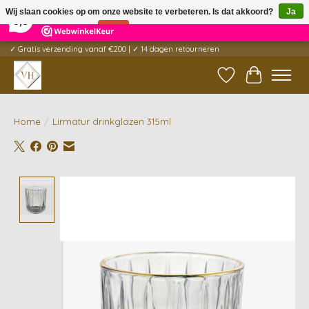
×
5
Reviews
Wij slaan cookies op om onze website te verbeteren. Is dat akkoord?
Ja
9,6
Nee
Meer over cookies »
✓ Gratis verzending vanaf €200 | ✓ 14 dagen retourneren
Verlanglijst
Winkelwag
Home
/
Lirmatur drinkglazen 315ml
Product image slideshow Items