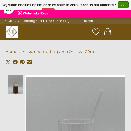
×
5
Reviews
Wij slaan cookies op om onze website te verbeteren. Is dat akkoord?
Ja
9,6
Nee
Meer over cookies »
✓ Gratis verzending vanaf €200 | ✓ 14 dagen retourneren
Verlanglijst
Winkelwag
Home
/
Mulex ribbel drinkglazen 2-stuks 400ml
Product image slideshow Items