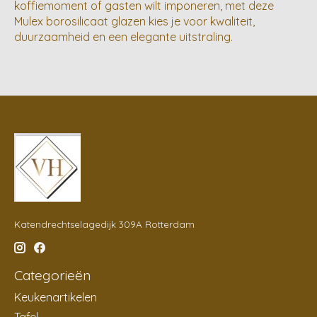
koffiemoment of gasten wilt imponeren, met deze
Mulex borosilicaat glazen kies je voor kwaliteit,
duurzaamheid en een elegante uitstraling.
Katendrechtselagedijk 309A Rotterdam
Categorieën
Keukenartikelen