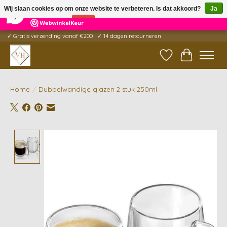
×
5
Reviews
Wij slaan cookies op om onze website te verbeteren. Is dat akkoord?
Ja
9,6
Nee
Meer over cookies »
✓ Gratis verzending vanaf €200 | ✓ 14 dagen retourneren
Verlanglijst
Winkelwag
Home
/
Dubbelwandige glazen 2 stuk 250ml
Product image slideshow Items