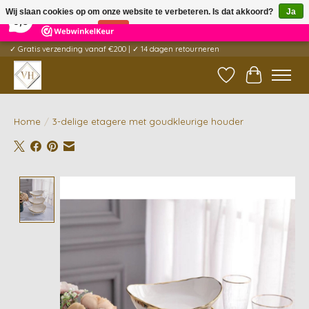
×
5
Reviews
Wij slaan cookies op om onze website te verbeteren. Is dat akkoord?
Ja
9,6
Nee
Meer over cookies »
✓ Gratis verzending vanaf €200 | ✓ 14 dagen retourneren
Verlanglijst
Winkelwag
Home
/
3-delige etagere met goudkleurige houder
Product image slideshow Items