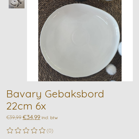
Bavary Gebaksbord
22cm 6x
€34,99
€39,99
Incl. btw
(0)
De beoordeling van dit product is
0
van de 5