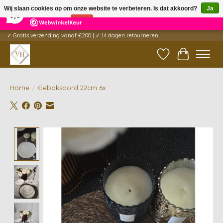
×
5
Reviews
Wij slaan cookies op om onze website te verbeteren. Is dat akkoord?
Ja
9,6
Nee
Meer over cookies »
✓ Gratis verzending vanaf €200 | ✓ 14 dagen retourneren
Verlanglijst
Winkelwag
Home
/
Gebaksbord 22cm 6x
Product image slideshow Items