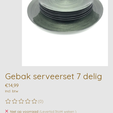
Gebak serveerset 7 delig
€14,99
Incl. btw
(0)
De beoordeling van dit product is
0
van de 5
Niet op voorraad
(Levertijd:3tot4 weken )