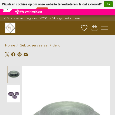
×
5
Reviews
Wij slaan cookies op om onze website te verbeteren. Is dat akkoord?
Ja
9,6
Nee
Meer over cookies »
✓ Gratis verzending vanaf €200 | ✓ 14 dagen retourneren
Verlanglijst
Winkelwag
Home
/
Gebak serveerset 7 delig
Product image slideshow Items