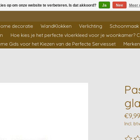
kies op om onze website te verbeteren. Is dat akkoord?
Ja
Nee
Meer 
ome decoratie
WandKlokken
Verlichting
Schoonmaak 
en
Hoe kies je het perfecte vloerkleed voor je woonkamer? 
ieme Gids voor het Kiezen van de Perfecte Serviesset
Merken
Pa
gl
€9,9
Incl. bt