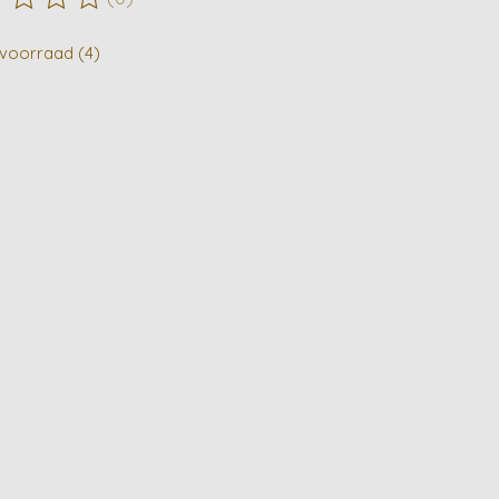
ordeling van dit product is
0
van de 5
voorraad (4)