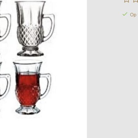
De beo
Op 