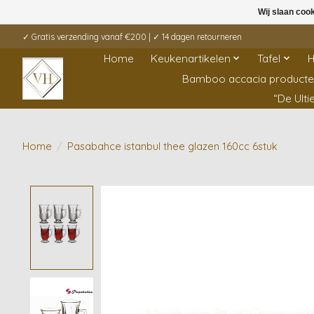
Wij slaan coo
✓ Gratis verzending vanaf €200 | ✓ 14 dagen retourneren
Home
Keukenartikelen
Tafel
H
Bamboo accacia product
“De Ult
Home
/
Pasabahce istanbul thee glazen 160cc 6stuk
Product image slideshow Items