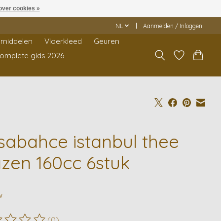
over cookies »
NL
Aanmelden / Inloggen
middelen
Vloerkleed
Geuren
Complete gids 2026
sabahce istanbul thee
azen 160cc 6stuk
9
w
(0)