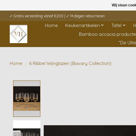
Wij slaan coo
✓ Gratis verzending vanaf €200 | ✓ 14 dagen retourneren
Home
Keukenartikelen
Tafel
H
Bamboo accacia product
“De Ult
Home
/
6 Ribbel Wijnglazen (Bavary Collection)
Product image slideshow Items