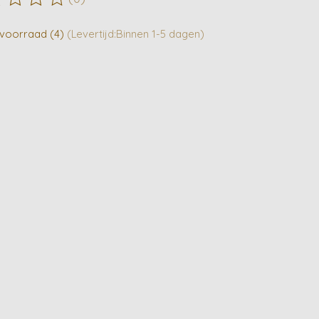
ordeling van dit product is
0
van de 5
voorraad (4)
(Levertijd:Binnen 1-5 dagen)