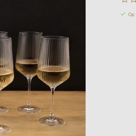
De beo
Op 