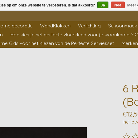
kies op om onze website te verbeteren. Is dat akkoord?
Ja
Nee
Meer 
ome decoratie
WandKlokken
Verlichting
Schoonmaak 
en
Hoe kies je het perfecte vloerkleed voor je woonkamer? 
ieme Gids voor het Kiezen van de Perfecte Serviesset
Merken
6 
(B
€12,5
Incl. bt