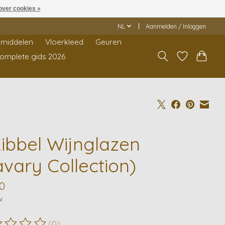
over cookies »
NL
Aanmelden / Inloggen
middelen
Vloerkleed
Geuren
Complete gids 2026
Ribbel Wijnglazen
avary Collection)
0
w
(0)