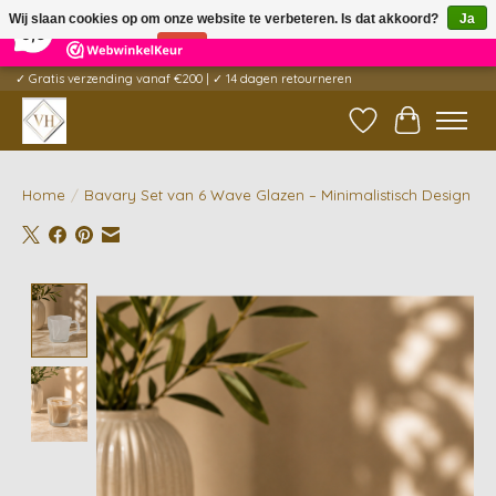
×
5
Reviews
Wij slaan cookies op om onze website te verbeteren. Is dat akkoord?
Ja
9,6
Nee
Meer over cookies »
✓ Gratis verzending vanaf €200 | ✓ 14 dagen retourneren
Verlanglijst
Winkelwag
Home
/
Bavary Set van 6 Wave Glazen – Minimalistisch Design
Product image slideshow Items