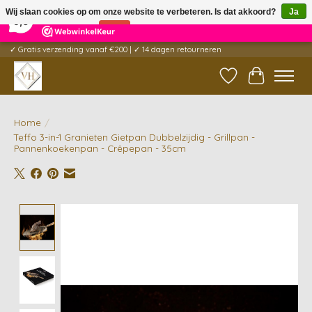
×
5
Reviews
Wij slaan cookies op om onze website te verbeteren. Is dat akkoord?
Ja
9,6
Nee
Meer over cookies »
✓ Gratis verzending vanaf €200 | ✓ 14 dagen retourneren
Verlanglijst
Winkelwag
Home
/
Teffo 3-in-1 Granieten Gietpan Dubbelzijdig - Grillpan -
Pannenkoekenpan - Crêpepan - 35cm
Product image slideshow Items