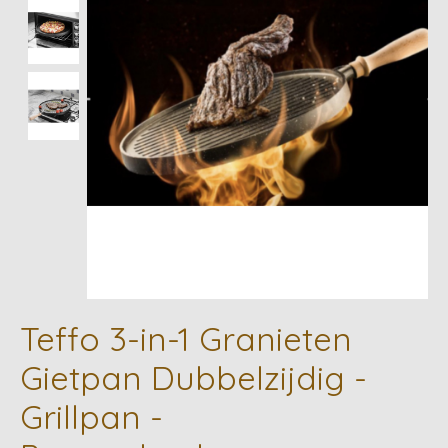
Teffo 3-in-1 Granieten
Gietpan Dubbelzijdig -
Grillpan -