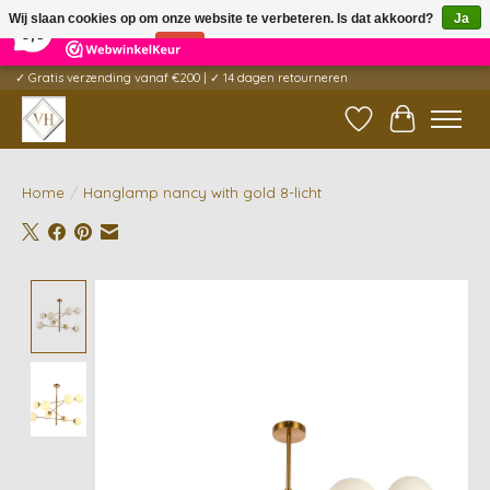
×
5
Reviews
Wij slaan cookies op om onze website te verbeteren. Is dat akkoord?
Ja
9,6
Nee
Meer over cookies »
✓ Gratis verzending vanaf €200 | ✓ 14 dagen retourneren
Verlanglijst
Winkelwag
Home
/
Hanglamp nancy with gold 8-licht
Product image slideshow Items