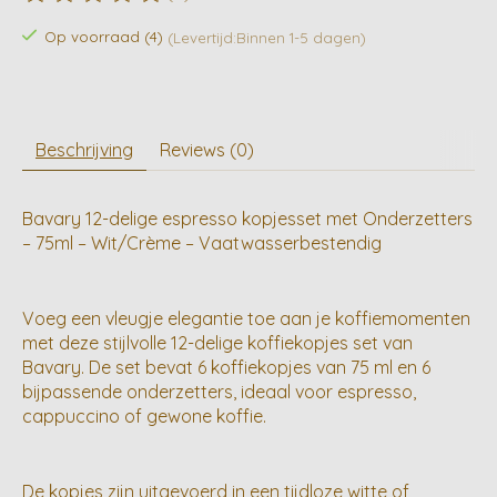
De beoordeling van dit product is
0
van de 5
Op voorraad (4)
(Levertijd:Binnen 1-5 dagen)
Beschrijving
Reviews (0)
Bavary 12-delige espresso kopjesset met Onderzetters
– 75ml – Wit/Crème – Vaatwasserbestendig
Voeg een vleugje elegantie toe aan je koffiemomenten
met deze stijlvolle 12-delige koffiekopjes set van
Bavary. De set bevat 6 koffiekopjes van 75 ml en 6
bijpassende onderzetters, ideaal voor espresso,
cappuccino of gewone koffie.
De kopjes zijn uitgevoerd in een tijdloze witte of