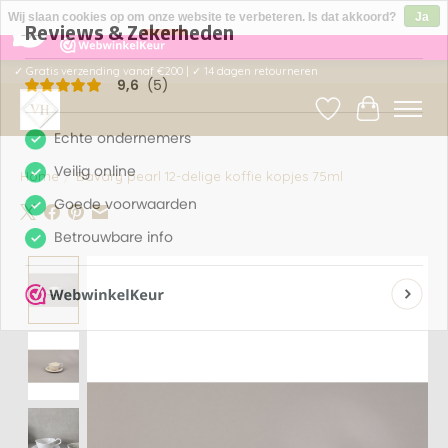
×
5
Reviews
Wij slaan cookies op om onze website te verbeteren. Is dat akkoord?
Ja
9,6
Nee
Meer over cookies »
✓ Gratis verzending vanaf €200 | ✓ 14 dagen retourneren
Verlanglijst
Winkelwag
Home
/
Bavary pearl 12-delige koffie kopjes 75ml
Product image slideshow Items