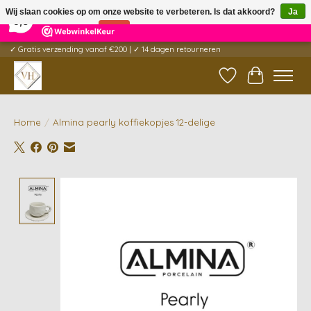
×
5
Reviews
Wij slaan cookies op om onze website te verbeteren. Is dat akkoord?
Ja
9,6
Nee
Meer over cookies »
✓ Gratis verzending vanaf €200 | ✓ 14 dagen retourneren
Verlanglijst
Winkelwag
Home
/
Almina pearly koffiekopjes 12-delige
Product image slideshow Items