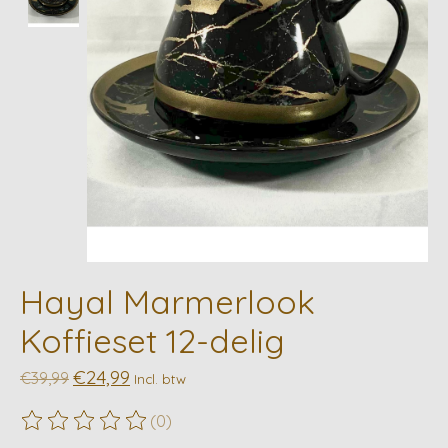
Hayal Marmerlook
Koffieset 12-delig
€24,99
€39,99
Incl. btw
(0)
De beoordeling van dit product is
0
van de 5