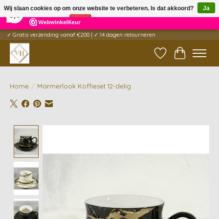
×
5
Reviews
Wij slaan cookies op om onze website te verbeteren. Is dat akkoord?
Ja
9,6
Nee
Meer over cookies »
✓ Gratis verzending vanaf €200 | ✓ 14 dagen retourneren
Verlanglijst
Winkelwag
Home
/
Marmerlook Koffieset 12-delig
Product image slideshow Items