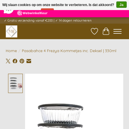
×
5
Reviews
Wij slaan cookies op om onze website te verbeteren. Is dat akkoord?
Ja
9,6
Nee
Meer over cookies »
✓ Gratis verzending vanaf €200 | ✓ 14 dagen retourneren
Verlanglijst
Winkelwag
Home
/
Pasabahce 4 Frezya Kommetjes inc. Deksel | 330ml
Product image slideshow Items