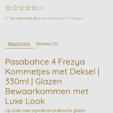
(0)
De beoordeling van dit product is
0
van de 5
Op voorraad (6)
(Levertijd:Binnen 1-5 dagen)
Beschrijving
Reviews (0)
Pasabahce 4 Frezya
Kommetjes met Deksel |
330ml | Glazen
Bewaarkommen met
Luxe Look
Op zoek naar stijlvolle en praktische glazen