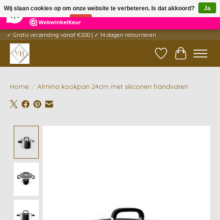
×
5
Reviews
Wij slaan cookies op om onze website te verbeteren. Is dat akkoord?
Ja
9,6
Nee
Meer over cookies »
✓ Gratis verzending vanaf €200 | ✓ 14 dagen retourneren
Verlanglijst
Winkelwag
Home
/
Almina kookpan 24cm met siliconen handvaten
Product image slideshow Items