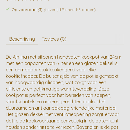
De beoordeling van dit product is
0
van de 5
Op voorraad (3)
(Levertijd:Binnen 1-5 dagen)
Beschrijving
Reviews (0)
De Almina met siliconen handvaten kookpot van 24cm
met een capaciteit van 6 liter en een glazen deksel is
een onmisbaar stuk keukengerei voor elke
kookliefhebber. De buitenzijde van de pot is gemaakt
van hoogwaardig siliconen, wat zorgt voor een
efficiënte en gelijkmatige warmteverdeling. Deze
kookpot is perfect voor het bereiden van soepen,
stoofschotels en andere gerechten dankzij het
duurzame en antiaanbaklaag-vriendelijke materiaal.
Het glazen deksel met ventilatieopening zorgt ervoor
dat je de kookvoortgang eenvoudig in de gaten kunt
houden zonder hitte te verliezen. Bovendien is de pot