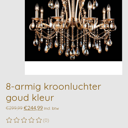
8-armig kroonluchter
goud kleur
€244,99
€299,99
Incl. btw
(0)
De beoordeling van dit product is
0
van de 5