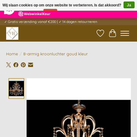
×
5
Reviews
Wij slaan cookies op om onze website te verbeteren. Is dat akkoord?
Ja
9,6
Nee
Meer over cookies »
✓ Gratis verzending vanaf €200 | ✓ 14 dagen retourneren
Verlanglijst
Winkelwag
Home
/
8-armig kroonluchter goud kleur
Product image slideshow Items