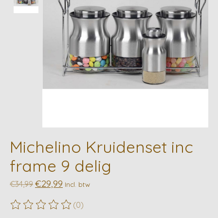
Michelino Kruidenset inc
frame 9 delig
€29,99
€34,99
Incl. btw
(0)
De beoordeling van dit product is
0
van de 5