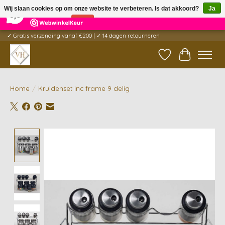
×
5
Reviews
Wij slaan cookies op om onze website te verbeteren. Is dat akkoord?
Ja
9,6
Nee
Meer over cookies »
✓ Gratis verzending vanaf €200 | ✓ 14 dagen retourneren
Verlanglijst
Winkelwag
Home
/
Kruidenset inc frame 9 delig
Product image slideshow Items