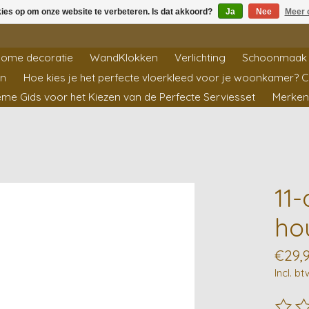
kies op om onze website te verbeteren. Is dat akkoord?
Ja
Nee
Meer 
ome decoratie
WandKlokken
Verlichting
Schoonmaak 
en
Hoe kies je het perfecte vloerkleed voor je woonkamer? 
ieme Gids voor het Kiezen van de Perfecte Serviesset
Merken
11
ho
€29,
Incl. bt