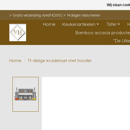
Wij slaan coo
✓ Gratis verzending vanaf €200 | ✓ 14 dagen retourneren
Home
Keukenartikelen
Tafel
H
Bamboo accacia product
“De Ult
Home
/
11-delige kruidenset met houder
Product image slideshow Items