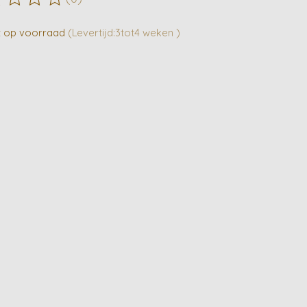
ordeling van dit product is
0
van de 5
t op voorraad
(Levertijd:3tot4 weken )