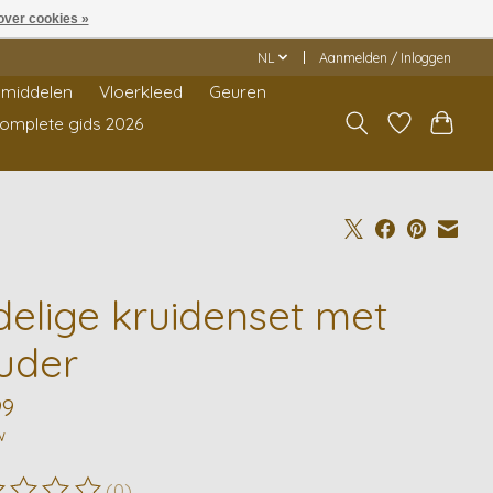
over cookies »
NL
Aanmelden / Inloggen
middelen
Vloerkleed
Geuren
Complete gids 2026
-delige kruidenset met
uder
99
w
(0)