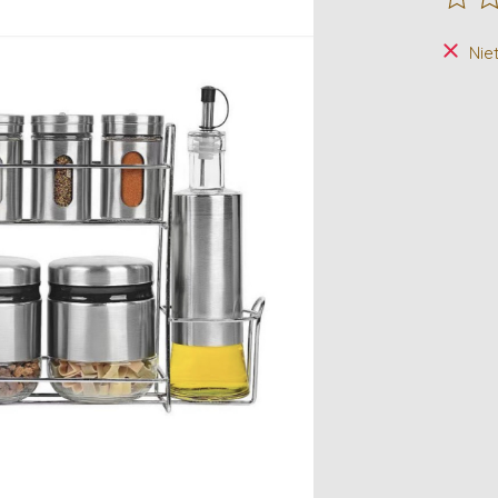
De beo
Nie