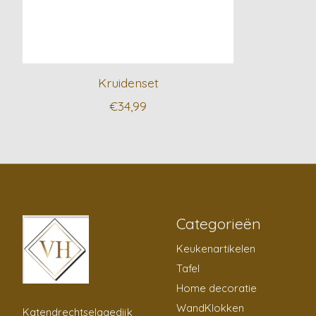
Kruidenset
€34,99
Categorieën
Keukenartikelen
Tafel
Home decoratie
WandKlokken
Katendrechtselagedijk