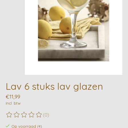
Lav 6 stuks lav glazen
€11,99
Incl. btw
(0)
De beoordeling van dit product is
0
van de 5
Op voorraad (4)