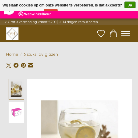
×
5
Reviews
Wij slaan cookies op om onze website te verbeteren. Is dat akkoord?
Ja
9,6
Nee
Meer over cookies »
✓ Gratis verzending vanaf €200 | ✓ 14 dagen retourneren
Verlanglijst
Winkelwag
Home
/
6 stuks lav glazen
Product image slideshow Items