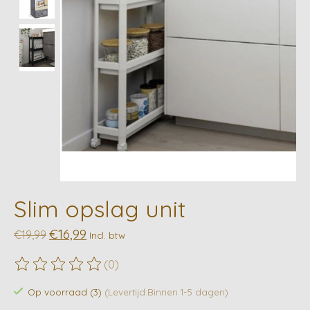
Slim opslag unit
€16,99
€19,99
Incl. btw
(0)
De beoordeling van dit product is
0
van de 5
Op voorraad (3)
(Levertijd:Binnen 1-5 dagen)