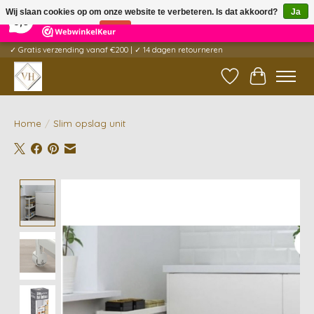
×
5
Reviews
Wij slaan cookies op om onze website te verbeteren. Is dat akkoord?
Ja
9,6
Nee
Meer over cookies »
✓ Gratis verzending vanaf €200 | ✓ 14 dagen retourneren
Verlanglijst
Winkelwag
Home
/
Slim opslag unit
Product image slideshow Items