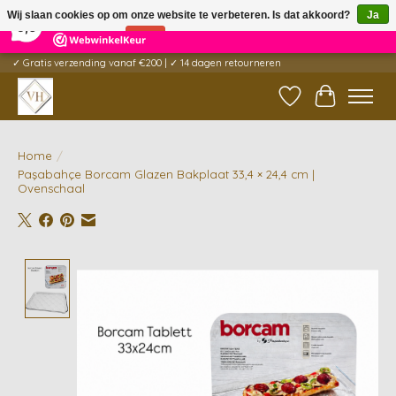
×
5
Reviews
Wij slaan cookies op om onze website te verbeteren. Is dat akkoord?
Ja
9,6
Nee
Meer over cookies »
✓ Gratis verzending vanaf €200 | ✓ 14 dagen retourneren
Verlanglijst
Winkelwag
Home
/
Paşabahçe Borcam Glazen Bakplaat 33,4 × 24,4 cm |
Ovenschaal
Product image slideshow Items