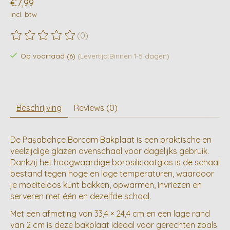
€7,99
Incl. btw
(0)
De beoordeling van dit product is
0
van de 5
Op voorraad (6)
(Levertijd:Binnen 1-5 dagen)
Beschrijving
Reviews (0)
De Paşabahçe Borcam Bakplaat is een praktische en
veelzijdige glazen ovenschaal voor dagelijks gebruik.
Dankzij het hoogwaardige borosilicaatglas is de schaal
bestand tegen hoge en lage temperaturen, waardoor
je moeiteloos kunt bakken, opwarmen, invriezen en
serveren met één en dezelfde schaal.
Met een afmeting van 33,4 × 24,4 cm en een lage rand
van 2 cm is deze bakplaat ideaal voor gerechten zoals