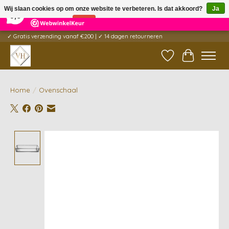
×
5
Reviews
Wij slaan cookies op om onze website te verbeteren. Is dat akkoord?
Ja
9,6
Nee
Meer over cookies »
✓ Gratis verzending vanaf €200 | ✓ 14 dagen retourneren
Verlanglijst
Winkelwag
Home
/
Ovenschaal
Product image slideshow Items