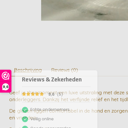
Beschrijving
Reviews (0)
9,6
Geef je theemoment een luxe uitstraling met deze st
onderleggers. Dankzij het verfijnde reliëf en het t
De glazen liggen comfortabel in de hand en zorgen vo
en vrienden.