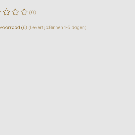
(0)
ordeling van dit product is
0
van de 5
voorraad (6)
(Levertijd:Binnen 1-5 dagen)