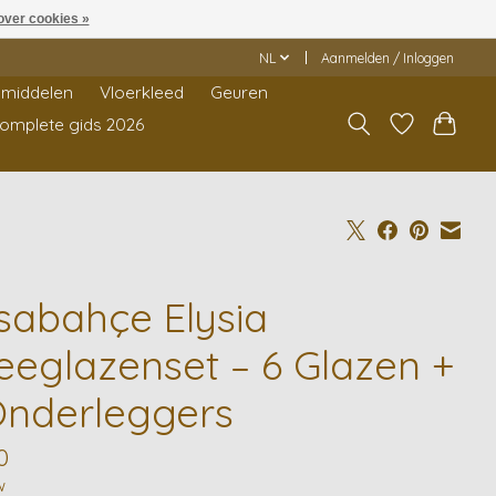
over cookies »
NL
Aanmelden / Inloggen
middelen
Vloerkleed
Geuren
Complete gids 2026
sabahçe Elysia
eeglazenset – 6 Glazen +
Onderleggers
0
w