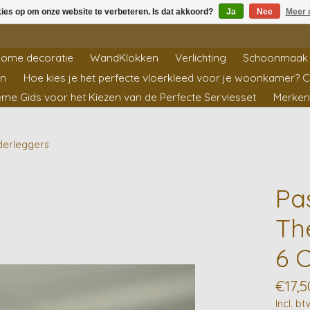
kies op om onze website te verbeteren. Is dat akkoord?
Ja
Nee
Meer 
ome decoratie
WandKlokken
Verlichting
Schoonmaak 
en
Hoe kies je het perfecte vloerkleed voor je woonkamer? 
ieme Gids voor het Kiezen van de Perfecte Serviesset
Merken
derleggers
Pa
Th
6 
€17,5
Incl. bt