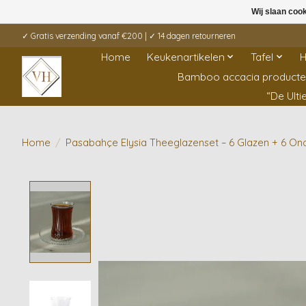
Wij slaan coo
✓ Gratis verzending vanaf €200 | ✓ 14 dagen retourneren
Home
Keukenartikelen
Tafel
H
Bamboo accacia product
“De Ult
Home
/
Pasabahçe Elysia Theeglazenset – 6 Glazen + 6 On
Product image slideshow Items