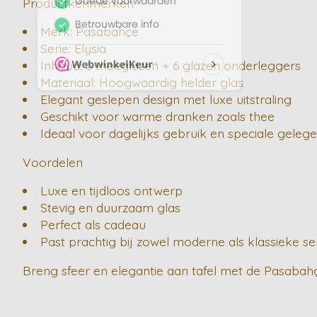
Productkenmerken
Merk: Pasabahçe
Serie: Elysia
Inhoud: 6 theeglazen + 6 glazen onderleggers
Materiaal: Hoogwaardig helder glas
Elegant geslepen design met luxe uitstraling
Geschikt voor warme dranken zoals thee
Ideaal voor dagelijks gebruik en speciale gele
Voordelen
Luxe en tijdloos ontwerp
Stevig en duurzaam glas
Perfect als cadeau
Past prachtig bij zowel moderne als klassieke se
Breng sfeer en elegantie aan tafel met de Pasabahçe 