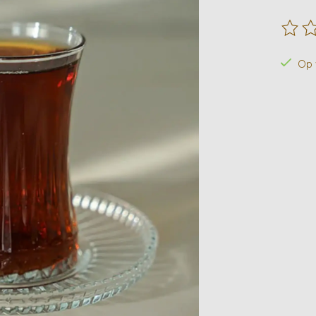
De beo
Op 