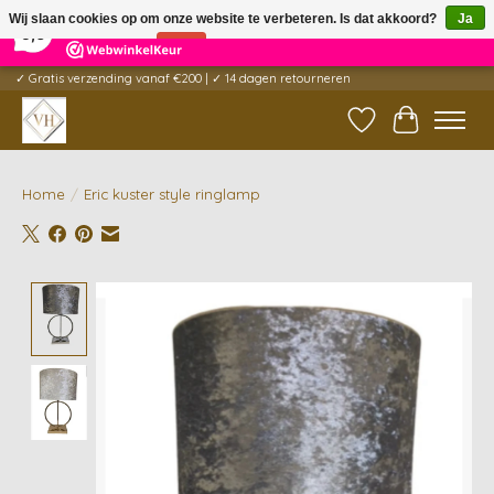
×
5
Reviews
Wij slaan cookies op om onze website te verbeteren. Is dat akkoord?
Ja
9,6
Nee
Meer over cookies »
✓ Gratis verzending vanaf €200 | ✓ 14 dagen retourneren
Verlanglijst
Winkelwag
Home
/
Eric kuster style ringlamp
Product image slideshow Items