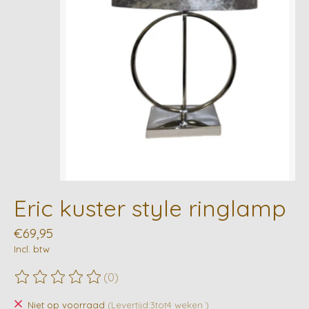
Eric kuster style ringlamp
€69,95
Incl. btw
(0)
De beoordeling van dit product is
0
van de 5
Niet op voorraad
(Levertijd:3tot4 weken )