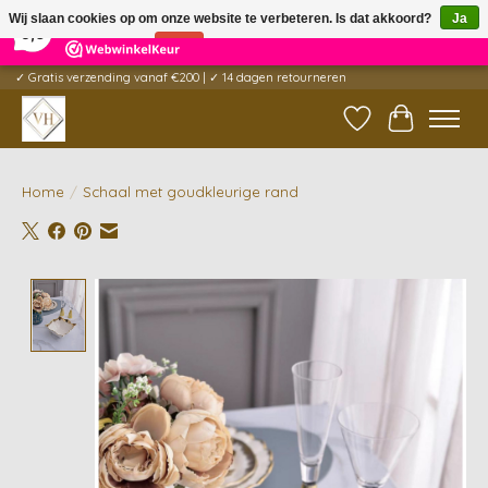
×
5
Reviews
Wij slaan cookies op om onze website te verbeteren. Is dat akkoord?
Ja
9,6
Nee
Meer over cookies »
✓ Gratis verzending vanaf €200 | ✓ 14 dagen retourneren
Verlanglijst
Winkelwag
Home
/
Schaal met goudkleurige rand
Product image slideshow Items