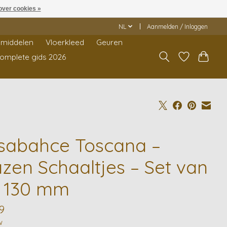
over cookies »
NL
Aanmelden / Inloggen
middelen
Vloerkleed
Geuren
Complete gids 2026
sabahce Toscana –
azen Schaaltjes – Set van
– 130 mm
9
w