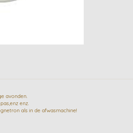
ige avonden.
apas,enz enz.
agnetron als in de afwasmachine!