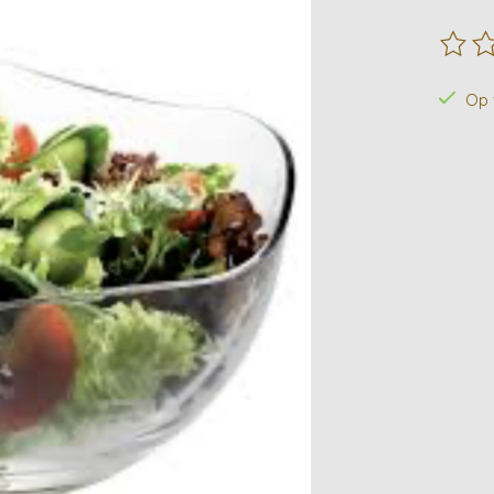
De beo
Op 