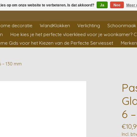
kies op om onze website te verbeteren. Is dat akkoord?
Ja
Nee
Meer 
ome decoratie
WandKlokken
Verlichting
Schoonmaak 
en
Hoe kies je het perfecte vloerkleed voor je woonkamer? 
ieme Gids voor het Kiezen van de Perfecte Serviesset
Merken
6 – 130 mm
Pa
Gl
6 
€10,9
Incl. bt