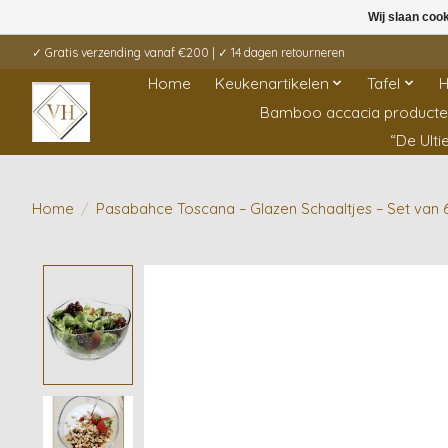
Wij slaan coo
✓ Gratis verzending vanaf €200 | ✓ 14 dagen retourneren
Home
Keukenartikelen
Tafel
H
Bamboo accacia product
“De Ult
Home
/
Pasabahce Toscana – Glazen Schaaltjes – Set van 
Product image slideshow Items