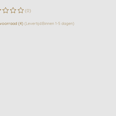
(0)
ordeling van dit product is
0
van de 5
voorraad (4)
(Levertijd:Binnen 1-5 dagen)